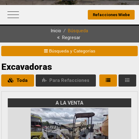
Refacciones Wiebe
Inicio
/
Búsqueda
Regresar
Búsqueda y Categorías
Excavadoras
Toda
Para Refacciones
A LA VENTA