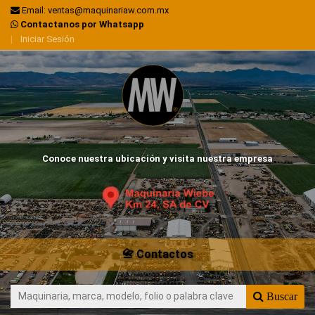
Email: ventas@maquinariaw.com.mx
Contactanos por Whatsapp
|
Iniciar Sesión
Conoce nuestra ubicación y visita nuestra empresa
📇 Contactos
Buscar