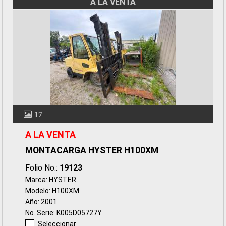
A LA VENTA
17
A LA VENTA
MONTACARGA HYSTER H100XM
Folio No.:
19123
Marca: HYSTER
Modelo: H100XM
Año: 2001
No. Serie: K005D05727Y
Seleccionar