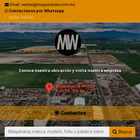
Email: ventas@maquinariaw.com.mx
Contactanos por Whatsapp
|
Iniciar Sesión
Conoce nuestra ubicación y visita nuestra empresa
📇 Contactos
Buscar