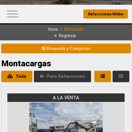
Refacciones Wiebe
Inicio
/
Búsqueda
Regresar
Búsqueda y Categorías
Montacargas
Toda
Para Refacciones
A LA VENTA