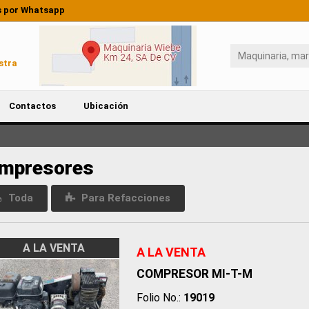
 por Whatsapp
stra
Contactos
Ubicación
mpresores
Toda
Para Refacciones
A LA VENTA
A LA VENTA
COMPRESOR MI-T-M
Folio No.:
19019