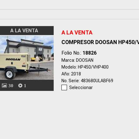
A LA VENTA
A LA VENTA
COMPRESOR DOOSAN HP450/
Folio No.:
18826
Marca: DOOSAN
Modelo: HP450/VHP400
Año: 2018
No. Serie: 483680ULABF69
30
1
Seleccionar