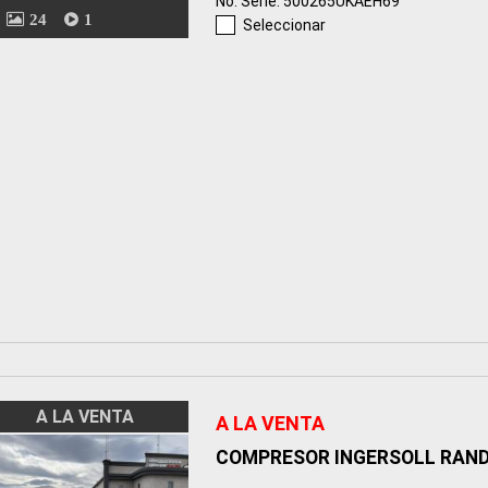
No. Serie: 500265UKAEH69
24
1
Seleccionar
A LA VENTA
A LA VENTA
COMPRESOR INGERSOLL RAND