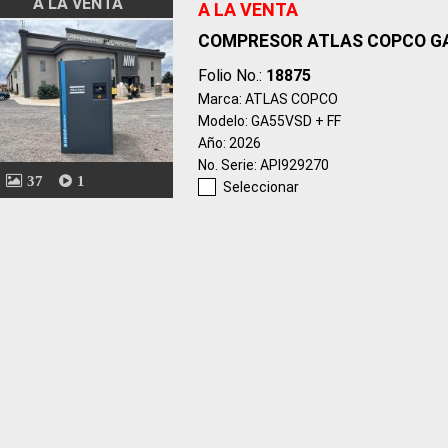
A LA VENTA
A LA VENTA
COMPRESOR ATLAS COPCO G
Folio No.:
18875
Marca: ATLAS COPCO
Modelo: GA55VSD + FF
Año: 2026
No. Serie: API929270
37
1
Seleccionar