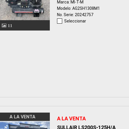
Marca: MI-T-M
Modelo: AG2SH1308M1
No. Serie: 20242757
Seleccionar
11
A LA VENTA
A LA VENTA
SULLAIR LS200S-125H/A