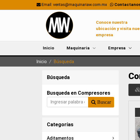
Email: ventas@maquinariaw.com.mx
Contactanos
Conoce nuestra
ubicación y visita nue
empresa
Inicio
Maquinaria
Empresa
Inicio
/
Búsqueda
Co
Búsqueda
Busqueda en Compresores
Buscar
Categorías
Aditamentos