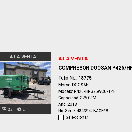
A LA VENTA
A LA VENTA
COMPRESOR DOOSAN P425/H
Folio No.:
18775
Marca: DOOSAN
Modelo: P425/HP375WCU-T4F
Capacidad: 375 CFM
Año: 2018
25
1
No. Serie: 484394UBACF68
Seleccionar