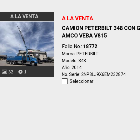
A LA VENTA
A LA VENTA
CAMION PETERBILT 348 CON 
AMCO VEBA V815
Folio No.:
18772
Marca: PETERBILT
Modelo: 348
Año: 2014
32
1
No. Serie: 2NP3LJ9X6EM232874
Seleccionar