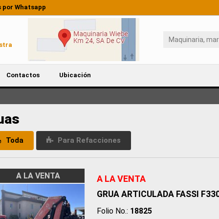
 por Whatsapp
stra
Contactos
Ubicación
uas
Toda
Para Refacciones
A LA VENTA
A LA VENTA
GRUA ARTICULADA FASSI F330
Folio No.:
18825