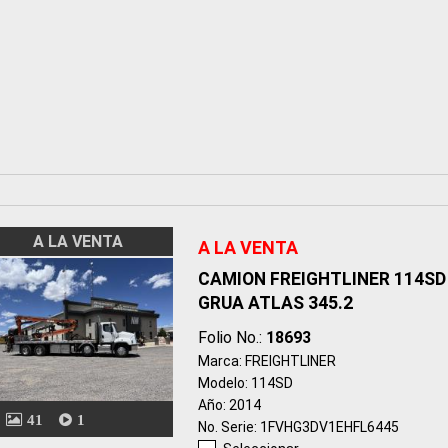
A LA VENTA
A LA VENTA
CAMION FREIGHTLINER 114SD
GRUA ATLAS 345.2
Folio No.:
18693
Marca: FREIGHTLINER
Modelo: 114SD
Año: 2014
41
1
No. Serie: 1FVHG3DV1EHFL6445