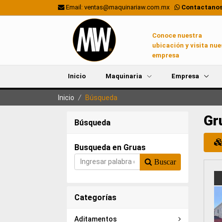
Email: ventas@maquinariaw.com.mx
Contactanos
Conoce nuestra
ubicación y visita nue
empresa
Inicio
Maquinaria
Empresa
Inicio
/
Búsqueda
Gr
Búsqueda
Busqueda en Gruas
Buscar
Categorías
Aditamentos