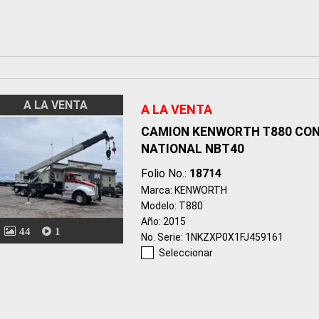
A LA VENTA
A LA VENTA
CAMION KENWORTH T880 CON
NATIONAL NBT40
Folio No.:
18714
Marca: KENWORTH
Modelo: T880
Año: 2015
44
1
No. Serie: 1NKZXP0X1FJ459161
Seleccionar