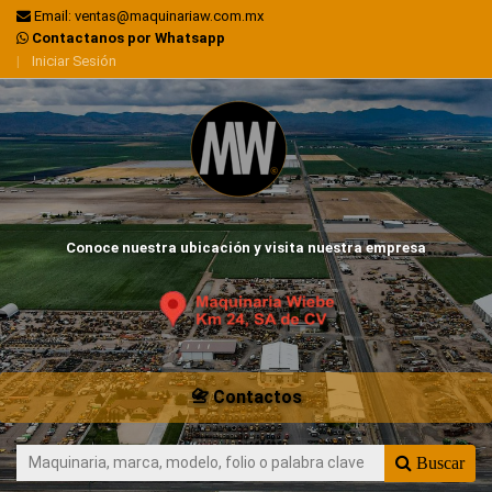
Email: ventas@maquinariaw.com.mx
Contactanos por Whatsapp
|
Iniciar Sesión
Conoce nuestra ubicación y visita nuestra empresa
📇 Contactos
Buscar