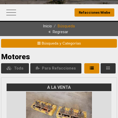
Refacciones Wiebe
Inicio
/
Búsqueda
Regresar
Búsqueda y Categorías
Motores
Toda
Para Refacciones
A LA VENTA