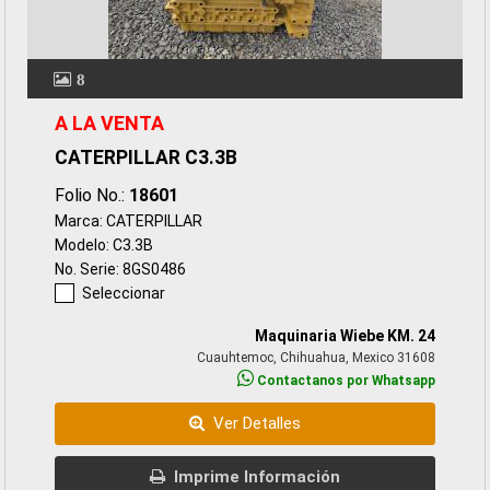
8
A LA VENTA
CATERPILLAR C3.3B
Folio No.:
18601
Marca: CATERPILLAR
Modelo: C3.3B
No. Serie: 8GS0486
Seleccionar
Maquinaria Wiebe KM. 24
Cuauhtemoc, Chihuahua, Mexico 31608
Contactanos por Whatsapp
Ver Detalles
Imprime Información