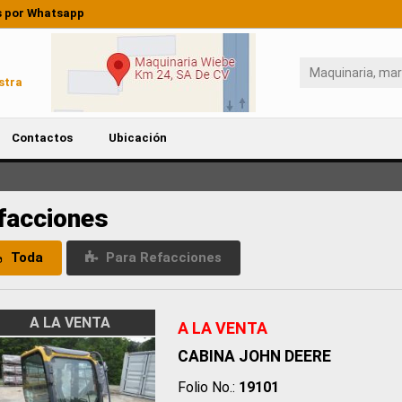
 por Whatsapp
stra
Contactos
Ubicación
facciones
Toda
Para Refacciones
A LA VENTA
A LA VENTA
CABINA JOHN DEERE
Folio No.:
19101