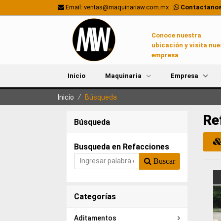
Email: ventas@maquinariaw.com.mx
Contactanos
Conoce nuestra
ubicación y visita nue
empresa
Inicio
Maquinaria
Empresa
Inicio
/
Búsqueda
Re
Búsqueda
Busqueda en Refacciones
Buscar
Categorías
Aditamentos