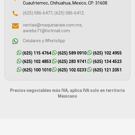
Cuauhtemoc, Chihuahua, Mexico, CP: 31608.
(625) 586-6477, (625) 586-6412.
ventas@maquinariaw.com.mx,
awiebe71@hotmail.com.
Celulares y WhatsApp
(625) 115 4764
(625) 589 0910
(625) 102 4955
(625) 102 4853
(625) 283 9741
(625) 134 4523
(625) 100 1010
(625) 102 0233
(625) 121 2051
Precios negociables más IVA, aplica IVA solo en territorio
Mexicano