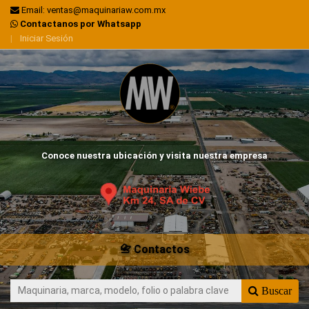
Email: ventas@maquinariaw.com.mx
Contactanos por Whatsapp
|
Iniciar Sesión
Conoce nuestra ubicación y visita nuestra empresa
📇 Contactos
Buscar