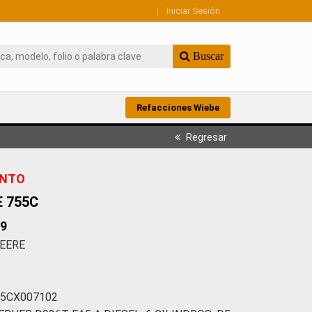
|
Iniciar Sesión
Buscar
Refacciones Wiebe
Regresar
ENTO
 755C
79
EERE
5CX007102