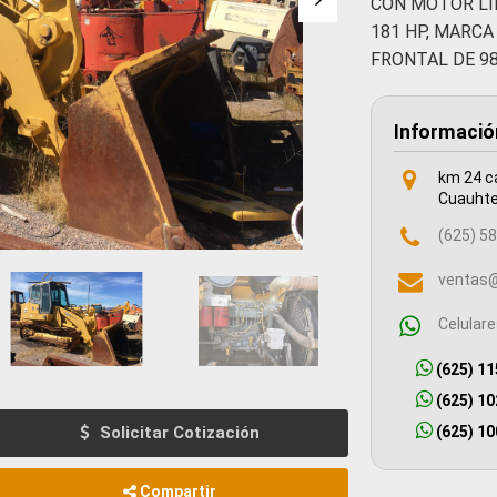
CON MOTOR LIE
181 HP, MARCA 
FRONTAL DE 98
Informació
km 24 c
Cuauhte
(625) 58
ventas@
Celular
(625) 11
(625) 10
(625) 10
Solicitar Cotización
Compartir