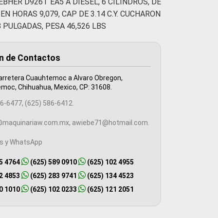
BHER D926T EA5 A DIESEL, 6 CILINDROS, DE
EN HORAS 9,079, CAP DE 3.14 C.Y. CUCHARON
 PULGADAS, PESA 46,526 LBS
n de Contactos
arretera Cuauhtemoc a Alvaro Obregon,
moc, Chihuahua, Mexico, CP: 31608.
6-6477, (625) 586-6412.
maquinariaw.com.mx, awiebe71@hotmail.com.
es y WhatsApp
5 4764
(625) 589 0910
(625) 102 4955
2 4853
(625) 283 9741
(625) 134 4523
0 1010
(625) 102 0233
(625) 121 2051