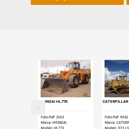
RONTAL JOHN
80
DEERE
HYUNDAI HL770
CATERPILLAR 
Folio Ref: 2663
Folio Ref: 9042
Marca: HYUNDAI
Marca: CATER
Modelo: HL770
Modelo: 973 L