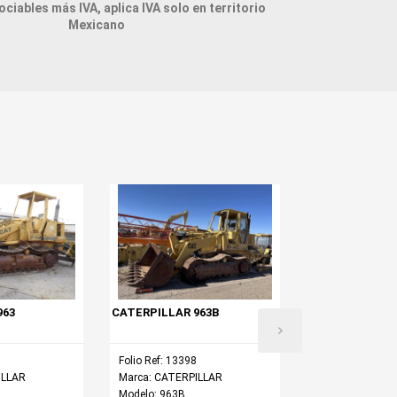
ciables más IVA, aplica IVA solo en territorio
Mexicano
CARGADOR FRO
DEERE 544E
Folio Ref: 13780
Marca: JOHN D
Modelo: 544E
963
CATERPILLAR 963B
Folio Ref: 13398
ILLAR
Marca: CATERPILLAR
Modelo: 963B