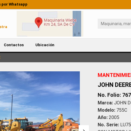
 por Whatsapp
stra
Contactos
Ubicación
C
MANTENIMI
JOHN DEERE
No. Folio: 76
Marca:
JOHN D
Modelo:
755C
Año:
2005
No. Serie:
LU75