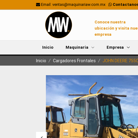
Email: ventas@maquinariaw.com.mx
Contactanos
Conoce nuestra
ubicación y visita nue
empresa
Inicio
Maquinaria
Empresa
Inicio
/
Cargadores Frontales
/
JOHN DEERE 755