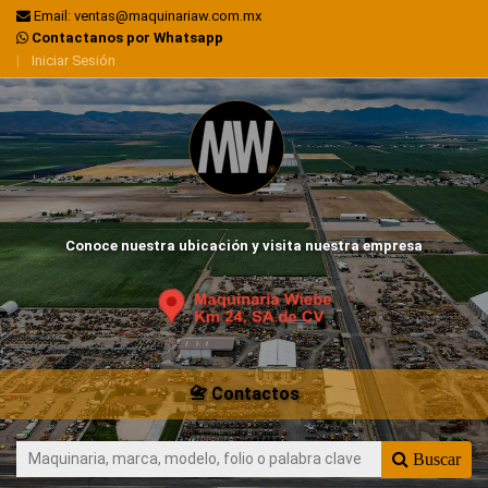
Email: ventas@maquinariaw.com.mx
Contactanos por Whatsapp
|
Iniciar Sesión
Conoce nuestra ubicación y visita nuestra empresa
📇 Contactos
Buscar