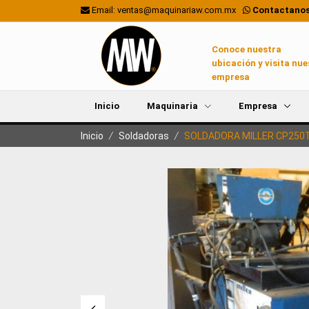
Email: ventas@maquinariaw.com.mx
Contactanos
Conoce nuestra
ubicación y visita nue
empresa
Inicio
Maquinaria
Empresa
Inicio
/
Soldadoras
/
SOLDADORA MILLER CP250