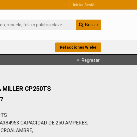
|
Iniciar Sesión
Buscar
Refacciones Wiebe
Regresar
 MILLER CP250TS
67
0TS
: JA384953 CAPACIDAD DE 250 AMPERES,
ICROALAMBRE,