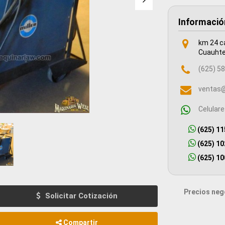
Informació
km 24 c
Cuauhte
(625) 58
ventas@
Celular
(625) 11
(625) 10
(625) 10
Precios nego
Solicitar Cotización
Compartir