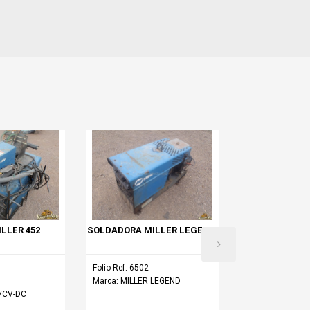
LLER 452
SOLDADORA MILLER LEGEND
SOLDADORA LI
COMMANDER 3
Folio Ref: 6502
Folio Ref: 6531
Marca: MILLER LEGEND
Marca: LINCOL
C/CV-DC
Modelo: 300