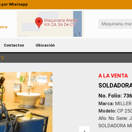
 por Whatsapp
stra
Contactos
Ubicación
TS
A LA VENTA
SOLDADORA
No. Folio: 73
Marca:
MILLER
Modelo:
CP 25
Año: No. Serie
SOLDADORA M