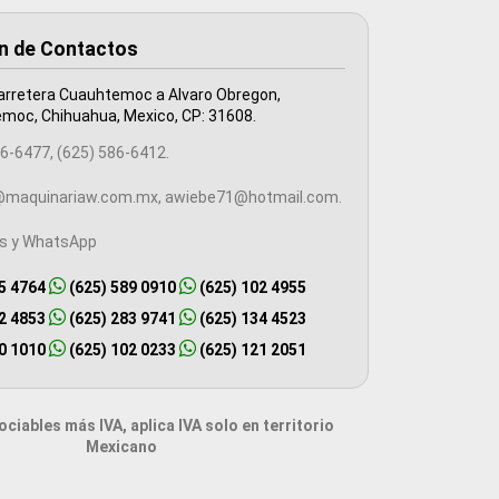
n de Contactos
arretera Cuauhtemoc a Alvaro Obregon,
moc, Chihuahua, Mexico, CP: 31608.
6-6477, (625) 586-6412.
maquinariaw.com.mx, awiebe71@hotmail.com.
es y WhatsApp
5 4764
(625) 589 0910
(625) 102 4955
2 4853
(625) 283 9741
(625) 134 4523
0 1010
(625) 102 0233
(625) 121 2051
ciables más IVA, aplica IVA solo en territorio
Mexicano