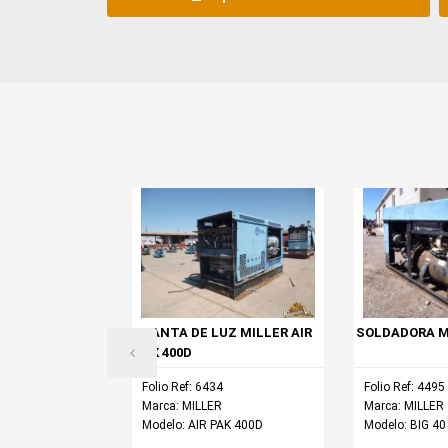
LINCOLN
PLANTA DE LUZ MILLER AIR
SOLDADORA MI
300
PAK 400D
1
Folio Ref: 6434
Folio Ref: 4495
OLN COMMANDER
Marca: MILLER
Marca: MILLER
Modelo: AIR PAK 400D
Modelo: BIG 40