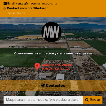
Email: ventas@maquinariaw.com.mx
Contactanos por Whatsapp
|
Iniciar Sesión
Conoce nuestra ubicación y visita nuestra empresa
📇 Contactos
Buscar