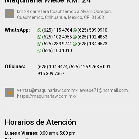
km 24 carretera Cuauhtemoc a Alvaro Obregon,
Cuauhtemoc, Chihuahua, Mexico, CP: 31608.
WhatsApp:
(625) 115 4764
(625) 589 0910
(625) 102 4955
(625) 102 4853
(625) 283 9741
(625) 134 4523
(625) 100 1010
Oficinas:
(625) 104 4424, (625) 125 9763 y 001
915 309 7367
ventas@maquinariaw.com.mx, awiebe71@hotmail.com.
https://maquinariaw.com.mx/
Horarios de Atención
Lunes a Viernes:
8:00 am a 5:00 pm