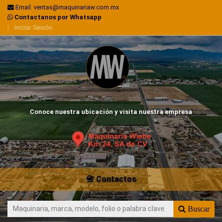
Email: ventas@maquinariaw.com.mx
Contactanos por Whatsapp
|
Iniciar Sesión
Conoce nuestra ubicación y visita nuestra empresa
📇 Contactos
Buscar